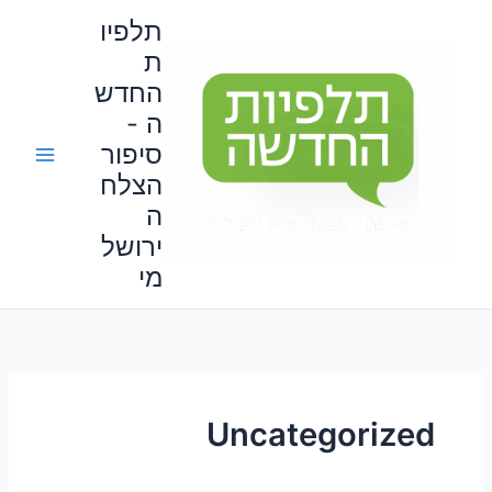
ילוג
תלפיו
תוכן
ת
החדש
ה -
סיפור
הצלח
ה
ירושל
מי
Uncategorized